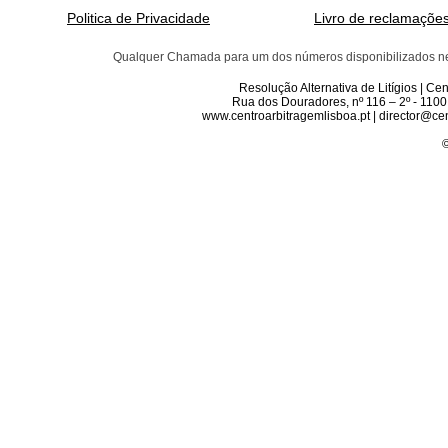
Politica de Privacidade
Livro de reclamaçõe
Qualquer Chamada para um dos números disponibilizados neste 
Resolução Alternativa de Litígios | C
Rua dos Douradores, nº 116 – 2º - 1100
www.centroarbitragemlisboa.pt | director@cen
©