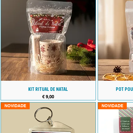
KIT RITUAL DE NATAL
POT POU
Preço
€ 9,00
NOVIDADE
NOVIDADE