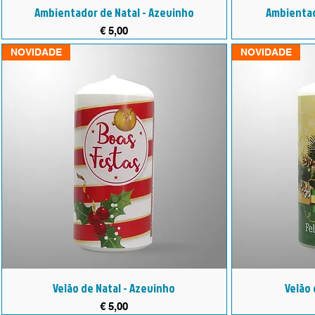
Ambientador de Natal - Azevinho
Ambientado
Preço
€ 5,00
NOVIDADE
NOVIDADE
Velão de Natal - Azevinho
Velão 
Preço
€ 5,00