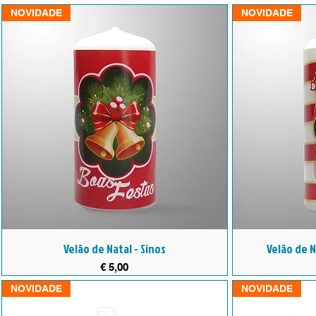
NOVIDADE
NOVIDADE
Velão de Natal - Sinos
Velão de 
Preço
€ 5,00
NOVIDADE
NOVIDADE