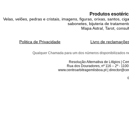
Produtos esotéric
Velas, velões, pedras e cristais, imagens, figuras, orixas, santos, ci
sabonetes, bijuteria de tratamento
Mapa Astral, Tarot, consul
Politica de Privacidade
Livro de reclamaçõe
Qualquer Chamada para um dos números disponibilizados neste 
Resolução Alternativa de Litígios | C
Rua dos Douradores, nº 116 – 2º - 1100
www.centroarbitragemlisboa.pt | director@cen
©