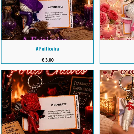
A Feiticeira
Preço
€ 3,00