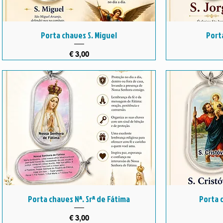
Porta chaves S. Miguel
Port
Preço
€ 3,00
Porta chaves Nª. Srª de Fátima
Porta 
Preço
€ 3,00