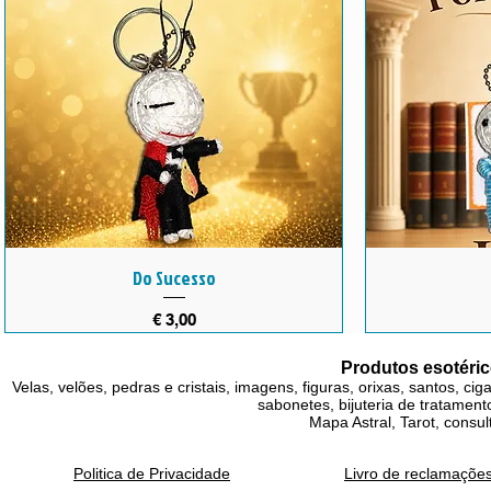
Do Sucesso
Preço
€ 3,00
Produtos esotéric
Velas, velões, pedras e cristais, imagens, figuras, orixas, santos, ci
sabonetes, bijuteria de tratamento
Mapa Astral, Tarot, consul
Politica de Privacidade
Livro de reclamaçõe