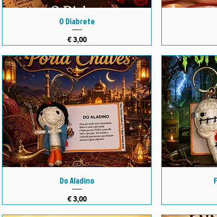
O Diabrete
Preço
€ 3,00
Do Aladino
Preço
€ 3,00