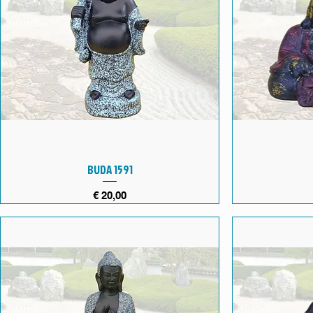
BUDA 1591
Preço
€ 20,00