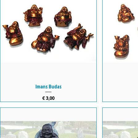
Imans Budas
Preço
€ 3,00