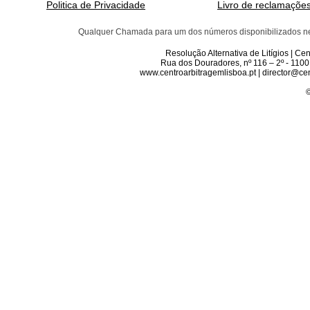
Politica de Privacidade
Livro de reclamaçõe
Qualquer Chamada para um dos números disponibilizados neste 
Resolução Alternativa de Litígios | C
Rua dos Douradores, nº 116 – 2º - 1100
www.centroarbitragemlisboa.pt | director@cen
©