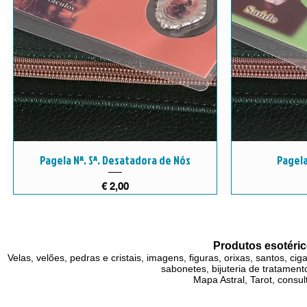
Pagela Nª. Sª. Desatadora de Nós
Pagela
Preço
€ 2,00
Produtos esotéric
Velas, velões, pedras e cristais, imagens, figuras, orixas, santos, ci
sabonetes, bijuteria de tratamento
Mapa Astral, Tarot, consul