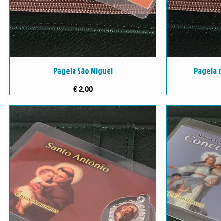
Pagela São Miguel
Pagela d
Preço
€ 2,00