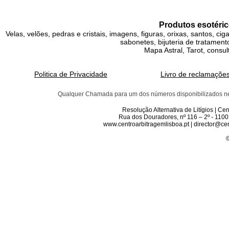
Produtos esotéric
Velas, velões, pedras e cristais, imagens, figuras, orixas, santos, ci
sabonetes, bijuteria de tratamento
Mapa Astral, Tarot, consul
Politica de Privacidade
Livro de reclamaçõe
Qualquer Chamada para um dos números disponibilizados neste 
Resolução Alternativa de Litígios | C
Rua dos Douradores, nº 116 – 2º - 1100
www.centroarbitragemlisboa.pt | director@cen
©