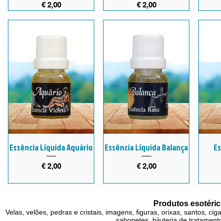
Preço
Preço
€ 2,00
€ 2,00
Essência Líquida Aquário
Essência Líquida Balança
Es
Preço
Preço
€ 2,00
€ 2,00
Produtos esotéric
Velas, velões, pedras e cristais, imagens, figuras, orixas, santos, ci
sabonetes, bijuteria de tratamento