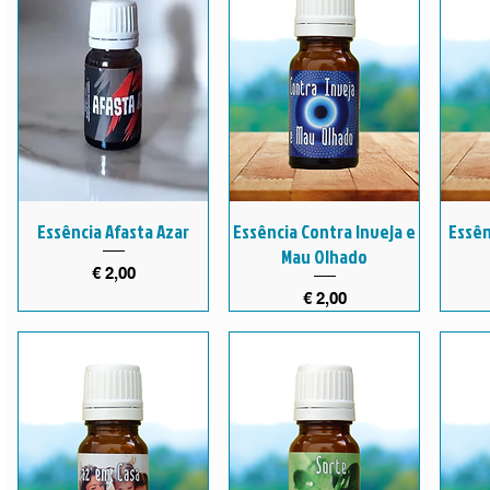
Essência Afasta Azar
Essência Contra Inveja e
Essên
Mau Olhado
Preço
€ 2,00
Preço
€ 2,00