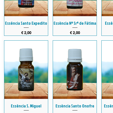
Essência Santo Expedito
Essência Nª Srª de Fátima
Essê
Preço
Preço
€ 2,00
€ 2,00
Essência S. Miguel
Essência Santo Onofre
Essên