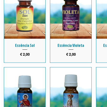
Essência Sol
Essência Violeta
Es
Preço
Preço
€ 2,00
€ 2,00