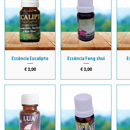
Essência Eucalipto
Essência Feng shui
E
Preço
Preço
€ 2,00
€ 2,00