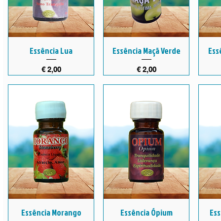
Essência Lua
Essência Maçã Verde
Ess
Preço
Preço
€ 2,00
€ 2,00
Essência Morango
Essência Ópium
Ess