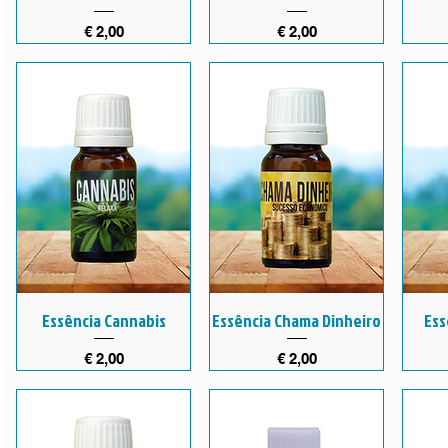
Preço
Preço
€ 2,00
€ 2,00
Essência Cannabis
Essência Chama Dinheiro
Ess
Preço
Preço
€ 2,00
€ 2,00