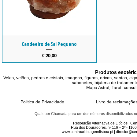
Candeeiro de Sal Pequeno
Preço
€ 20,00
Produtos esotéric
Velas, velões, pedras e cristais, imagens, figuras, orixas, santos, ci
sabonetes, bijuteria de tratamento
Mapa Astral, Tarot, consul
Politica de Privacidade
Livro de reclamaçõe
Qualquer Chamada para um dos números disponibilizados neste 
Resolução Alternativa de Litígios | C
Rua dos Douradores, nº 116 – 2º - 1100
www.centroarbitragemlisboa.pt | director@cen