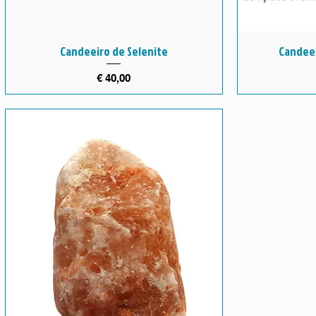
Candeeiro de Selenite
Candeei
Preço
€ 40,00