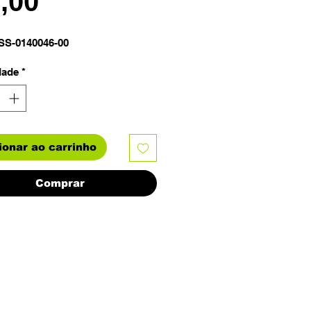
Preço
2,00
SS-0140046-00
dade
*
ionar ao carrinho
Comprar