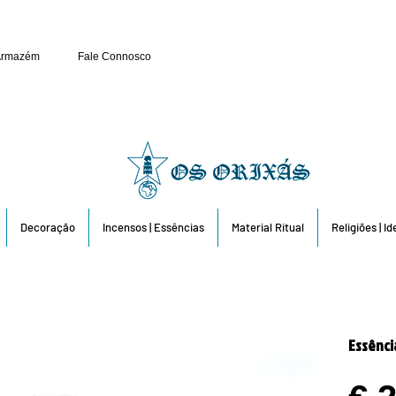
Público e Revenda: 263 6
Armazém
Fale Connosco
Decoração
Incensos | Essências
Material Ritual
Religiões | I
Essênci