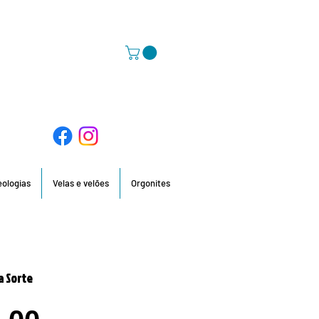
58 396 / 918 736 210 / 960 201 935
deologias
Velas e velões
Orgonites
a Sorte