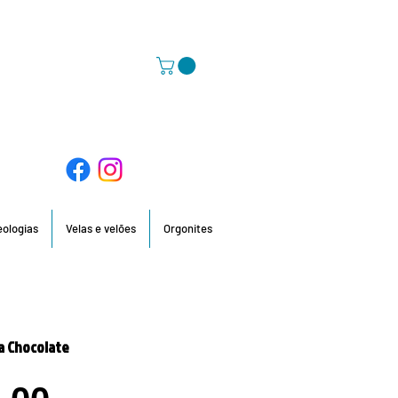
58 396 / 918 736 210 / 960 201 935
deologias
Velas e velões
Orgonites
a Chocolate