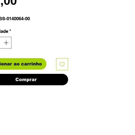
Preço
2,00
SS-0140064-00
dade
*
ionar ao carrinho
Comprar