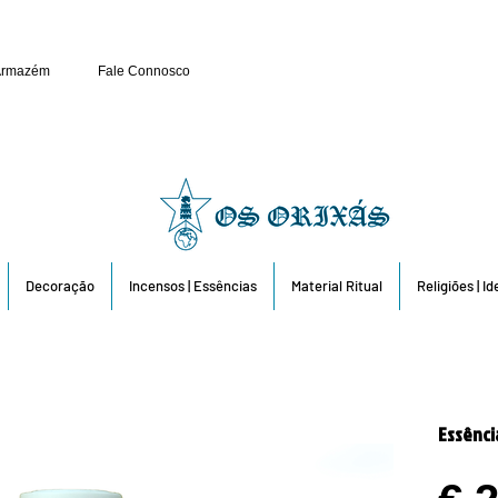
Público e Revenda: 263 6
Armazém
Fale Connosco
Decoração
Incensos | Essências
Material Ritual
Religiões | I
Essênci