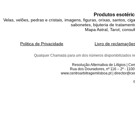
Produtos esotéric
Velas, velões, pedras e cristais, imagens, figuras, orixas, santos, ci
sabonetes, bijuteria de tratamento
Mapa Astral, Tarot, consul
Politica de Privacidade
Livro de reclamaçõe
Qualquer Chamada para um dos números disponibilizados neste 
Resolução Alternativa de Litígios | C
Rua dos Douradores, nº 116 – 2º - 1100
www.centroarbitragemlisboa.pt | director@cen
©