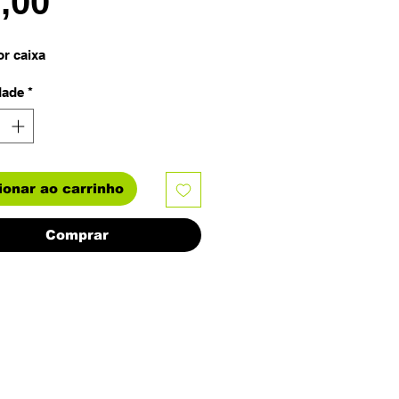
Preço
3,00
or caixa
dade
*
ionar ao carrinho
Comprar