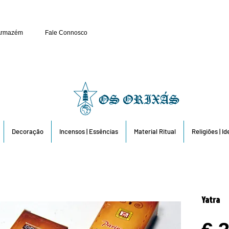
Público e Revenda: 263 6
Armazém
Fale Connosco
Decoração
Incensos | Essências
Material Ritual
Religiões | I
Yatra