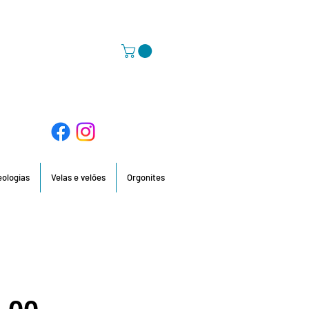
58 396 / 918 736 210 / 960 201 935
deologias
Velas e velões
Orgonites