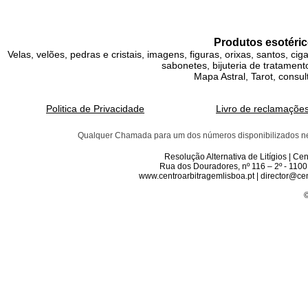
Produtos esotéric
Velas, velões, pedras e cristais, imagens, figuras, orixas, santos, ci
sabonetes, bijuteria de tratamento
Mapa Astral, Tarot, consul
Politica de Privacidade
Livro de reclamaçõe
Qualquer Chamada para um dos números disponibilizados neste 
Resolução Alternativa de Litígios | C
Rua dos Douradores, nº 116 – 2º - 1100
www.centroarbitragemlisboa.pt | director@cen
©