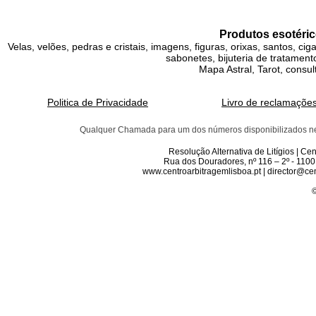
Produtos esotéric
Velas, velões, pedras e cristais, imagens, figuras, orixas, santos, ci
sabonetes, bijuteria de tratamento
Mapa Astral, Tarot, consul
Politica de Privacidade
Livro de reclamaçõe
Qualquer Chamada para um dos números disponibilizados neste 
Resolução Alternativa de Litígios | C
Rua dos Douradores, nº 116 – 2º - 1100
www.centroarbitragemlisboa.pt | director@cen
©