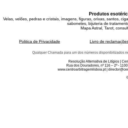
Produtos esotéric
Velas, velões, pedras e cristais, imagens, figuras, orixas, santos, ci
sabonetes, bijuteria de tratamento
Mapa Astral, Tarot, consul
Politica de Privacidade
Livro de reclamaçõe
Qualquer Chamada para um dos números disponibilizados neste 
Resolução Alternativa de Litígios | C
Rua dos Douradores, nº 116 – 2º - 1100
www.centroarbitragemlisboa.pt | director@cen
©