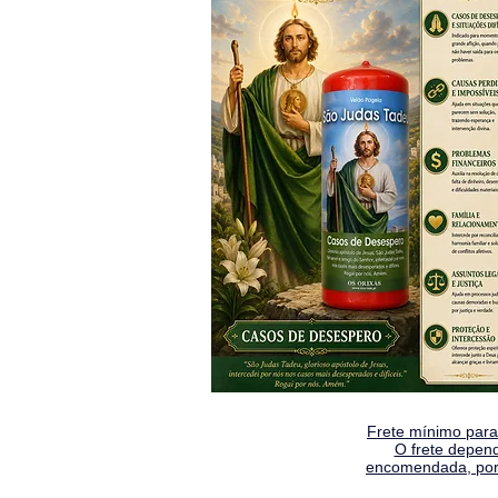
Frete mínimo para 
O frete depen
encomendada, por 