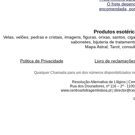
O frete depen
encomendada, por 
Produtos esotéric
Velas, velões, pedras e cristais, imagens, figuras, orixas, santos, ci
sabonetes, bijuteria de tratamento
Mapa Astral, Tarot, consul
Politica de Privacidade
Livro de reclamaçõe
Qualquer Chamada para um dos números disponibilizados neste 
Resolução Alternativa de Litígios | C
Rua dos Douradores, nº 116 – 2º - 1100
www.centroarbitragemlisboa.pt | director@cen
©