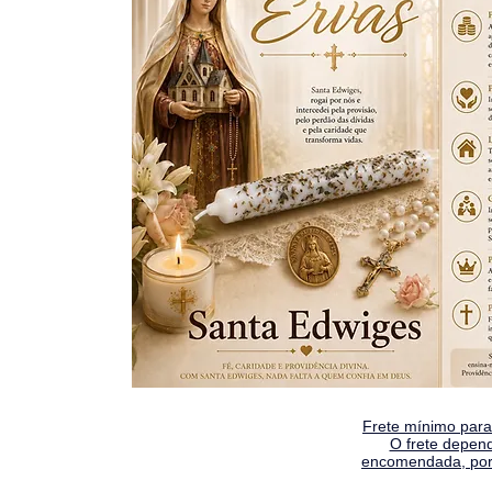
Frete mínimo para 
O frete depen
encomendada, por 