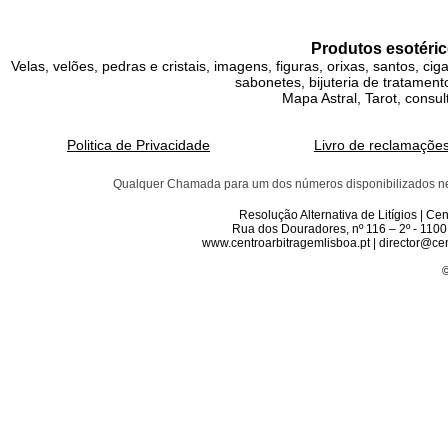
Produtos esotéric
Velas, velões, pedras e cristais, imagens, figuras, orixas, santos, ci
sabonetes, bijuteria de tratamento
Mapa Astral, Tarot, consul
Politica de Privacidade
Livro de reclamaçõe
Qualquer Chamada para um dos números disponibilizados neste 
Resolução Alternativa de Litígios | C
Rua dos Douradores, nº 116 – 2º - 1100
www.centroarbitragemlisboa.pt | director@cen
©