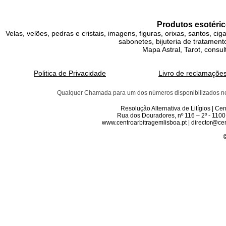
Produtos esotéric
Velas, velões, pedras e cristais, imagens, figuras, orixas, santos, ci
sabonetes, bijuteria de tratamento
Mapa Astral, Tarot, consul
Politica de Privacidade
Livro de reclamaçõe
Qualquer Chamada para um dos números disponibilizados neste 
Resolução Alternativa de Litígios | C
Rua dos Douradores, nº 116 – 2º - 1100
www.centroarbitragemlisboa.pt | director@cen
©