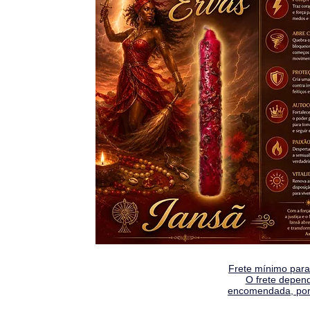
Frete mínimo para 
O frete depen
encomendada, por 