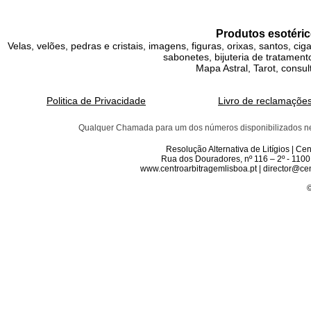
Produtos esotéric
Velas, velões, pedras e cristais, imagens, figuras, orixas, santos, ci
sabonetes, bijuteria de tratamento
Mapa Astral, Tarot, consul
Politica de Privacidade
Livro de reclamaçõe
Qualquer Chamada para um dos números disponibilizados neste 
Resolução Alternativa de Litígios | C
Rua dos Douradores, nº 116 – 2º - 1100
www.centroarbitragemlisboa.pt | director@cen
©