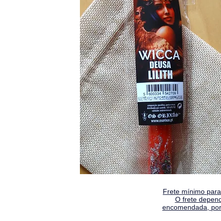
Frete mínimo para 
O frete depen
encomendada, por 