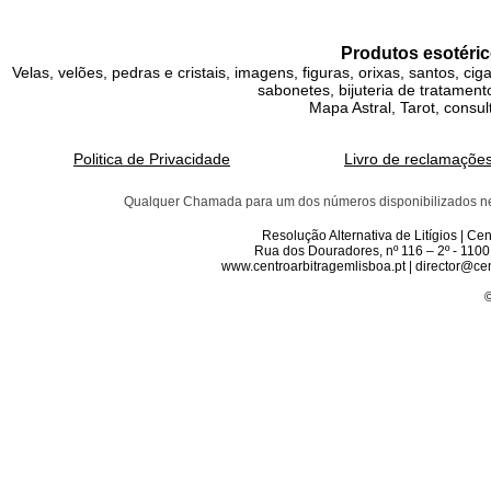
Produtos esotéric
Velas, velões, pedras e cristais, imagens, figuras, orixas, santos, ci
sabonetes, bijuteria de tratamento
Mapa Astral, Tarot, consul
Politica de Privacidade
Livro de reclamaçõe
Qualquer Chamada para um dos números disponibilizados neste 
Resolução Alternativa de Litígios | C
Rua dos Douradores, nº 116 – 2º - 1100
www.centroarbitragemlisboa.pt | director@cen
©