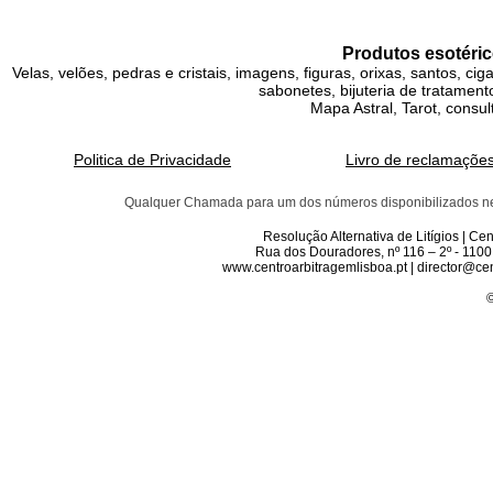
Produtos esotéric
Velas, velões, pedras e cristais, imagens, figuras, orixas, santos, ci
sabonetes, bijuteria de tratamento
Mapa Astral, Tarot, consul
Politica de Privacidade
Livro de reclamaçõe
Qualquer Chamada para um dos números disponibilizados neste 
Resolução Alternativa de Litígios | C
Rua dos Douradores, nº 116 – 2º - 1100
www.centroarbitragemlisboa.pt | director@cen
©