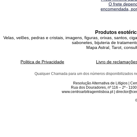
O frete depen
encomendada, por 
Produtos esotéric
Velas, velões, pedras e cristais, imagens, figuras, orixas, santos, ci
sabonetes, bijuteria de tratamento
Mapa Astral, Tarot, consul
Politica de Privacidade
Livro de reclamaçõe
Qualquer Chamada para um dos números disponibilizados neste 
Resolução Alternativa de Litígios | C
Rua dos Douradores, nº 116 – 2º - 1100
www.centroarbitragemlisboa.pt | director@cen
©