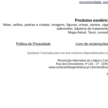
encomendada, por 
Produtos esotéric
Velas, velões, pedras e cristais, imagens, figuras, orixas, santos, ci
sabonetes, bijuteria de tratamento
Mapa Astral, Tarot, consul
Politica de Privacidade
Livro de reclamaçõe
Qualquer Chamada para um dos números disponibilizados neste 
Resolução Alternativa de Litígios | C
Rua dos Douradores, nº 116 – 2º - 1100
www.centroarbitragemlisboa.pt | director@cen
©