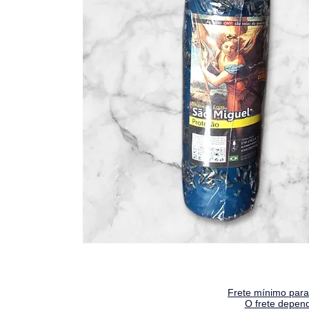
Frete mínimo para 
O frete depen