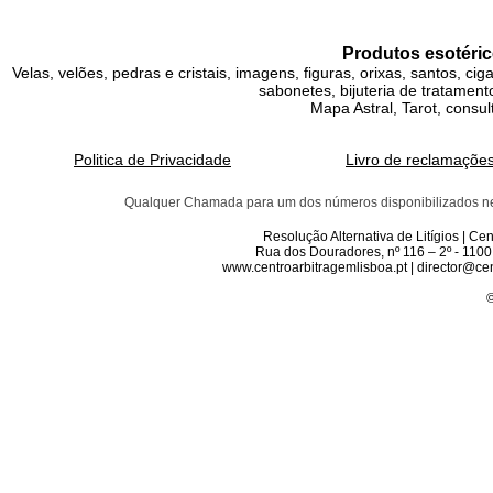
Produtos esotéric
Velas, velões, pedras e cristais, imagens, figuras, orixas, santos, ci
sabonetes, bijuteria de tratamento
Mapa Astral, Tarot, consul
Politica de Privacidade
Livro de reclamaçõe
Qualquer Chamada para um dos números disponibilizados neste 
Resolução Alternativa de Litígios | C
Rua dos Douradores, nº 116 – 2º - 1100
www.centroarbitragemlisboa.pt | director@cen
©