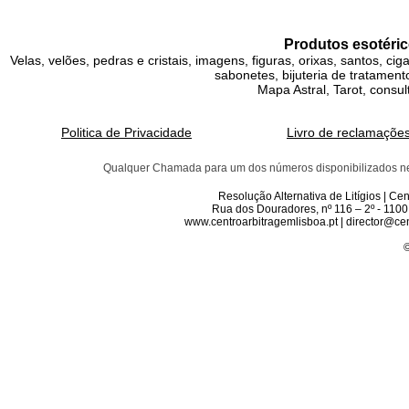
Produtos esotéric
Velas, velões, pedras e cristais, imagens, figuras, orixas, santos, ci
sabonetes, bijuteria de tratamento
Mapa Astral, Tarot, consul
Politica de Privacidade
Livro de reclamaçõe
Qualquer Chamada para um dos números disponibilizados neste 
Resolução Alternativa de Litígios | C
Rua dos Douradores, nº 116 – 2º - 1100
www.centroarbitragemlisboa.pt | director@cen
©