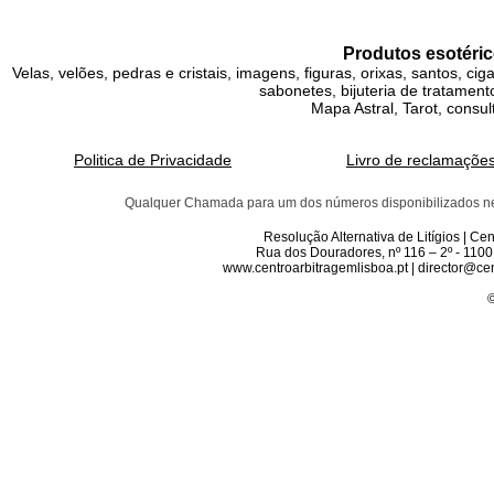
Produtos esotéric
Velas, velões, pedras e cristais, imagens, figuras, orixas, santos, ci
sabonetes, bijuteria de tratamento
Mapa Astral, Tarot, consul
Politica de Privacidade
Livro de reclamaçõe
Qualquer Chamada para um dos números disponibilizados neste 
Resolução Alternativa de Litígios | C
Rua dos Douradores, nº 116 – 2º - 1100
www.centroarbitragemlisboa.pt | director@cen
©