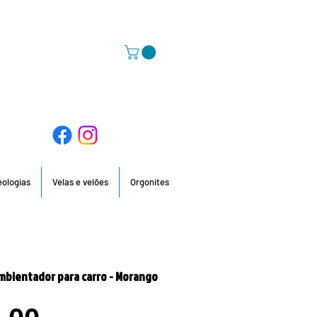
58 396 / 918 736 210 / 960 201 935
deologias
Velas e velões
Orgonites
mbientador para carro - Morango