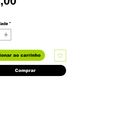
Preço
5,00
dade
*
ionar ao carrinho
Comprar