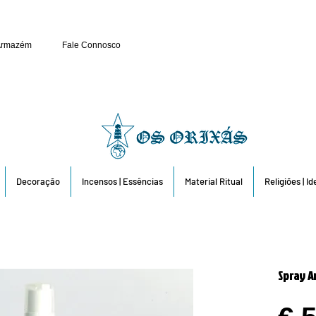
Público e Revenda: 263 6
Armazém
Fale Connosco
Decoração
Incensos | Essências
Material Ritual
Religiões | I
Spray A