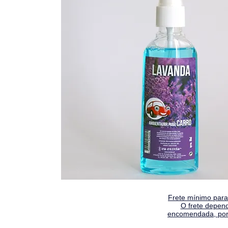
Frete mínimo para 
O frete depen
encomendada, por 