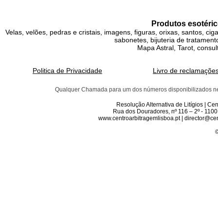
Produtos esotéric
Velas, velões, pedras e cristais, imagens, figuras, orixas, santos, ci
sabonetes, bijuteria de tratamento
Mapa Astral, Tarot, consul
Politica de Privacidade
Livro de reclamaçõe
Qualquer Chamada para um dos números disponibilizados neste 
Resolução Alternativa de Litígios | C
Rua dos Douradores, nº 116 – 2º - 1100
www.centroarbitragemlisboa.pt | director@cen
©