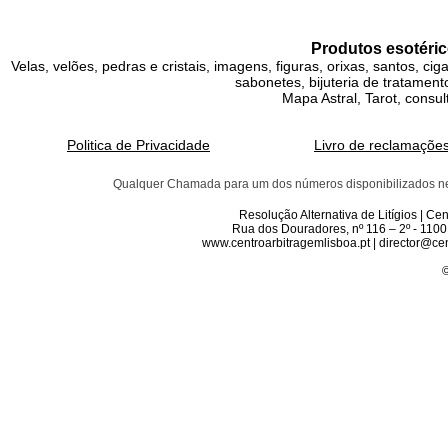
Produtos esotéric
Velas, velões, pedras e cristais, imagens, figuras, orixas, santos, ci
sabonetes, bijuteria de tratamento
Mapa Astral, Tarot, consul
Politica de Privacidade
Livro de reclamaçõe
Qualquer Chamada para um dos números disponibilizados neste 
Resolução Alternativa de Litígios | C
Rua dos Douradores, nº 116 – 2º - 1100
www.centroarbitragemlisboa.pt | director@cen
©