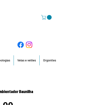
58 396 / 918 736 210 / 960 201 935
deologias
Velas e velões
Orgonites
mbientador Baunilha