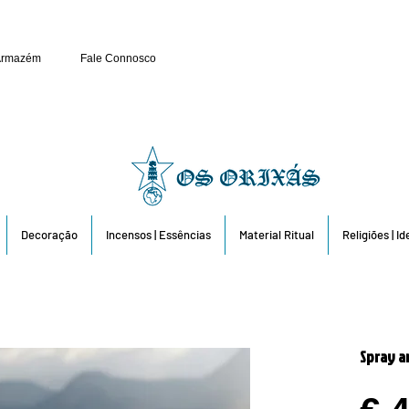
Público e Revenda: 263 6
Armazém
Fale Connosco
Decoração
Incensos | Essências
Material Ritual
Religiões | I
Spray a