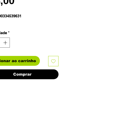
Preço
4,00
00334539631
dade
*
ionar ao carrinho
Comprar