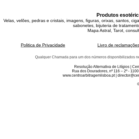
Produtos esotéric
Velas, velões, pedras e cristais, imagens, figuras, orixas, santos, ci
sabonetes, bijuteria de tratamento
Mapa Astral, Tarot, consul
Politica de Privacidade
Livro de reclamaçõe
Qualquer Chamada para um dos números disponibilizados neste 
Resolução Alternativa de Litígios | C
Rua dos Douradores, nº 116 – 2º - 1100
www.centroarbitragemlisboa.pt | director@cen
©