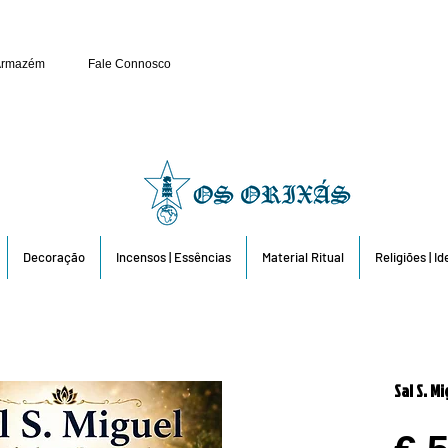
Público e Revenda: 263 6
Armazém
Fale Connosco
Decoração
Incensos | Essências
Material Ritual
Religiões | I
Sal S. M