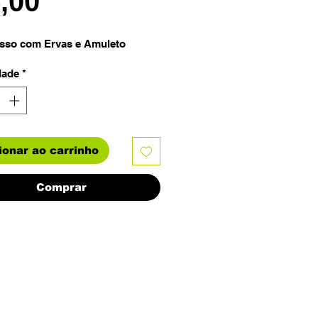
Preço
5,00
sso com Ervas e Amuleto
dade
*
ionar ao carrinho
Comprar