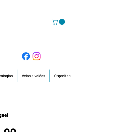
58 396 / 918 736 210 / 960 201 935
deologias
Velas e velões
Orgonites
iguel