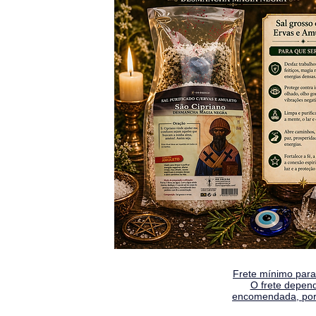
Frete mínimo para 
O frete depen
encomendada, por 