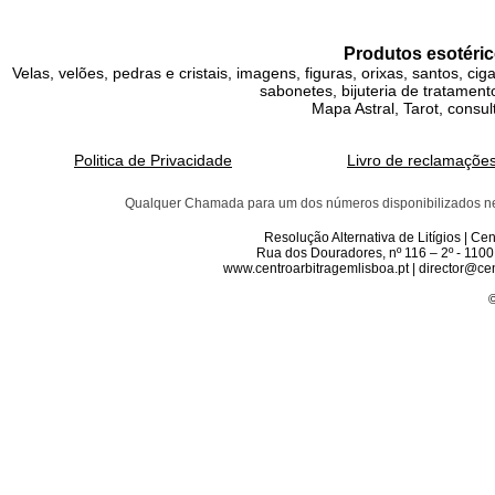
Produtos esotéric
Velas, velões, pedras e cristais, imagens, figuras, orixas, santos, ci
sabonetes, bijuteria de tratamento
Mapa Astral, Tarot, consul
Politica de Privacidade
Livro de reclamaçõe
Qualquer Chamada para um dos números disponibilizados neste 
Resolução Alternativa de Litígios | C
Rua dos Douradores, nº 116 – 2º - 1100
www.centroarbitragemlisboa.pt | director@cen
©