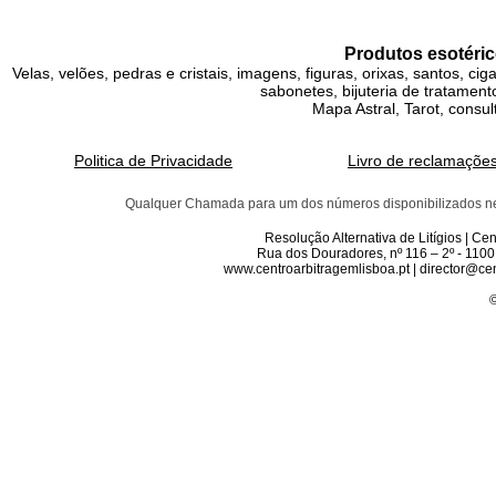
Produtos esotéric
Velas, velões, pedras e cristais, imagens, figuras, orixas, santos, ci
sabonetes, bijuteria de tratamento
Mapa Astral, Tarot, consul
Politica de Privacidade
Livro de reclamaçõe
Qualquer Chamada para um dos números disponibilizados neste 
Resolução Alternativa de Litígios | C
Rua dos Douradores, nº 116 – 2º - 1100
www.centroarbitragemlisboa.pt | director@cen
©