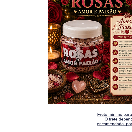
Frete mínimo para 
O frete depen
encomendada, por 