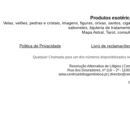
Produtos esotéric
Velas, velões, pedras e cristais, imagens, figuras, orixas, santos, ci
sabonetes, bijuteria de tratamento
Mapa Astral, Tarot, consul
Politica de Privacidade
Livro de reclamaçõe
Qualquer Chamada para um dos números disponibilizados neste 
Resolução Alternativa de Litígios | C
Rua dos Douradores, nº 116 – 2º - 1100
www.centroarbitragemlisboa.pt | director@cen
©