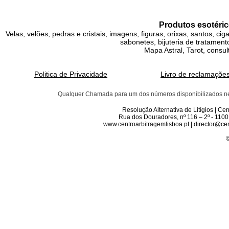
Produtos esotéric
Velas, velões, pedras e cristais, imagens, figuras, orixas, santos, ci
sabonetes, bijuteria de tratamento
Mapa Astral, Tarot, consul
Politica de Privacidade
Livro de reclamaçõe
Qualquer Chamada para um dos números disponibilizados neste 
Resolução Alternativa de Litígios | C
Rua dos Douradores, nº 116 – 2º - 1100
www.centroarbitragemlisboa.pt | director@cen
©