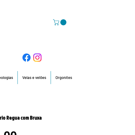
58 396 / 918 736 210 / 960 201 935
deologias
Velas e velões
Orgonites
rio Regua com Bruxa