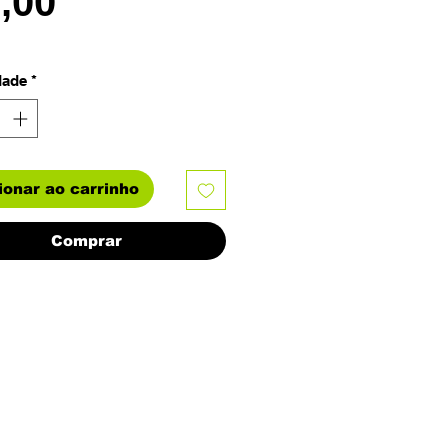
Preço
3,00
dade
*
ionar ao carrinho
Comprar