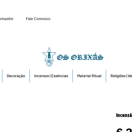
Público e Revenda: 263 6
Armazém
Fale Connosco
Decoração
Incensos | Essências
Material Ritual
Religiões | I
Incensá