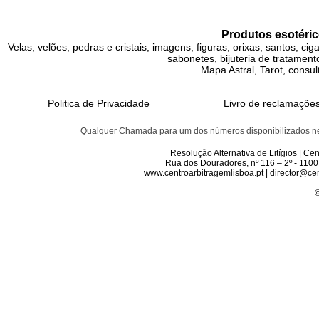
Produtos esotéric
Velas, velões, pedras e cristais, imagens, figuras, orixas, santos, ci
sabonetes, bijuteria de tratamento
Mapa Astral, Tarot, consul
Politica de Privacidade
Livro de reclamaçõe
Qualquer Chamada para um dos números disponibilizados neste 
Resolução Alternativa de Litígios | C
Rua dos Douradores, nº 116 – 2º - 1100
www.centroarbitragemlisboa.pt | director@cen
©