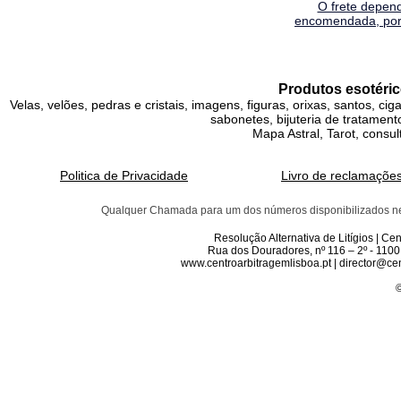
O frete depen
encomendada, por 
Produtos esotéric
Velas, velões, pedras e cristais, imagens, figuras, orixas, santos, ci
sabonetes, bijuteria de tratamento
Mapa Astral, Tarot, consul
Politica de Privacidade
Livro de reclamaçõe
Qualquer Chamada para um dos números disponibilizados neste 
Resolução Alternativa de Litígios | C
Rua dos Douradores, nº 116 – 2º - 1100
www.centroarbitragemlisboa.pt | director@cen
©