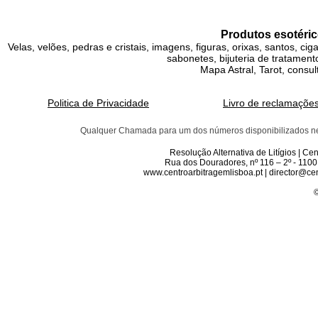
Produtos esotéric
Velas, velões, pedras e cristais, imagens, figuras, orixas, santos, ci
sabonetes, bijuteria de tratamento
Mapa Astral, Tarot, consul
Politica de Privacidade
Livro de reclamaçõe
Qualquer Chamada para um dos números disponibilizados neste 
Resolução Alternativa de Litígios | C
Rua dos Douradores, nº 116 – 2º - 1100
www.centroarbitragemlisboa.pt | director@cen
©