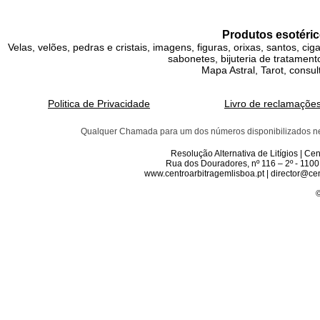
Produtos esotéric
Velas, velões, pedras e cristais, imagens, figuras, orixas, santos, ci
sabonetes, bijuteria de tratamento
Mapa Astral, Tarot, consul
Politica de Privacidade
Livro de reclamaçõe
Qualquer Chamada para um dos números disponibilizados neste 
Resolução Alternativa de Litígios | C
Rua dos Douradores, nº 116 – 2º - 1100
www.centroarbitragemlisboa.pt | director@cen
©