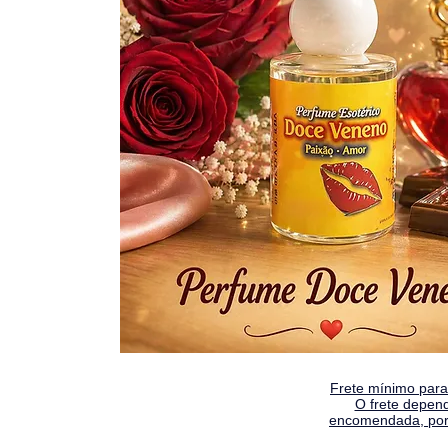
Frete mínimo para 
O frete depen
encomendada, por 