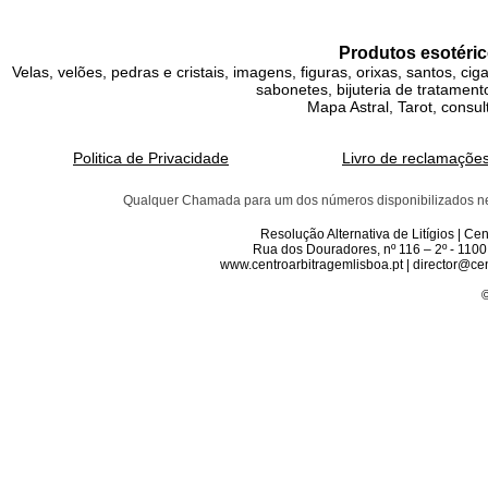
Produtos esotéric
Velas, velões, pedras e cristais, imagens, figuras, orixas, santos, ci
sabonetes, bijuteria de tratamento
Mapa Astral, Tarot, consul
Politica de Privacidade
Livro de reclamaçõe
Qualquer Chamada para um dos números disponibilizados neste 
Resolução Alternativa de Litígios | C
Rua dos Douradores, nº 116 – 2º - 1100
www.centroarbitragemlisboa.pt | director@cen
©