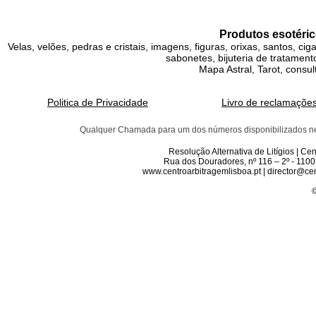
Produtos esotéric
Velas, velões, pedras e cristais, imagens, figuras, orixas, santos, ci
sabonetes, bijuteria de tratamento
Mapa Astral, Tarot, consul
Politica de Privacidade
Livro de reclamaçõe
Qualquer Chamada para um dos números disponibilizados neste 
Resolução Alternativa de Litígios | C
Rua dos Douradores, nº 116 – 2º - 1100
www.centroarbitragemlisboa.pt | director@cen
©