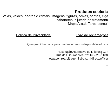
Produtos esotéric
Velas, velões, pedras e cristais, imagens, figuras, orixas, santos, ci
sabonetes, bijuteria de tratamento
Mapa Astral, Tarot, consul
Politica de Privacidade
Livro de reclamaçõe
Qualquer Chamada para um dos números disponibilizados neste 
Resolução Alternativa de Litígios | C
Rua dos Douradores, nº 116 – 2º - 1100
www.centroarbitragemlisboa.pt | director@cen
©