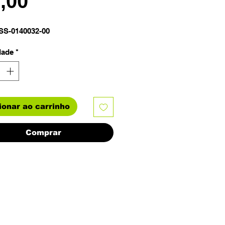
Preço
2,00
SS-0140032-00
dade
*
ionar ao carrinho
Comprar