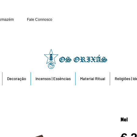
Público e Revenda: 263 6
Armazém
Fale Connosco
Decoração
Incensos | Essências
Material Ritual
Religiões | I
Mel