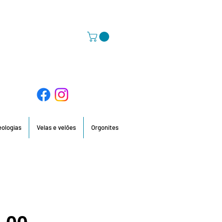
58 396 / 918 736 210 / 960 201 935
deologias
Velas e velões
Orgonites