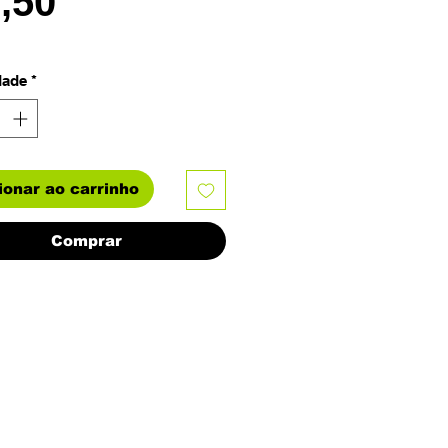
Preço
0,50
dade
*
ionar ao carrinho
Comprar