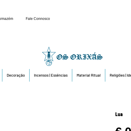
Público e Revenda: 263 6
Armazém
Fale Connosco
Decoração
Incensos | Essências
Material Ritual
Religiões | I
Lua