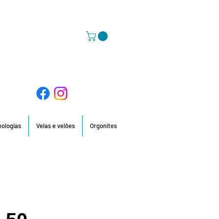
58 396 / 918 736 210 / 960 201 935
deologias
Velas e velões
Orgonites