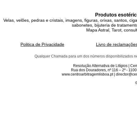
Produtos esotéric
Velas, velões, pedras e cristais, imagens, figuras, orixas, santos, ci
sabonetes, bijuteria de tratamento
Mapa Astral, Tarot, consul
Politica de Privacidade
Livro de reclamaçõe
Qualquer Chamada para um dos números disponibilizados neste 
Resolução Alternativa de Litígios | C
Rua dos Douradores, nº 116 – 2º - 1100
www.centroarbitragemlisboa.pt | director@cen
©