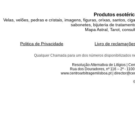
Produtos esotéric
Velas, velões, pedras e cristais, imagens, figuras, orixas, santos, ci
sabonetes, bijuteria de tratamento
Mapa Astral, Tarot, consul
Politica de Privacidade
Livro de reclamaçõe
Qualquer Chamada para um dos números disponibilizados neste 
Resolução Alternativa de Litígios | C
Rua dos Douradores, nº 116 – 2º - 1100
www.centroarbitragemlisboa.pt | director@cen
©