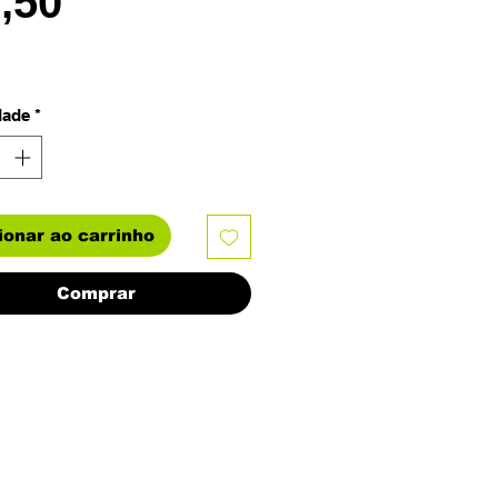
Preço
0,50
dade
*
ionar ao carrinho
Comprar