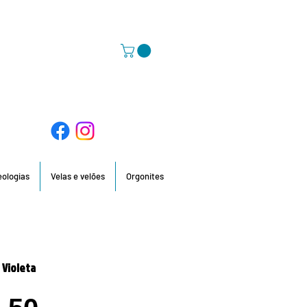
58 396 / 918 736 210 / 960 201 935
deologias
Velas e velões
Orgonites
 Violeta