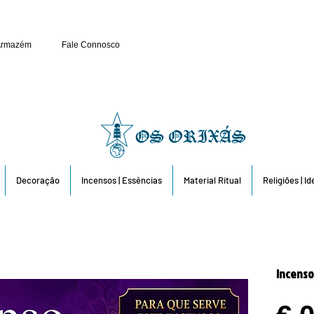
Público e Revenda: 263 6
Armazém
Fale Connosco
Decoração
Incensos | Essências
Material Ritual
Religiões | I
Incenso