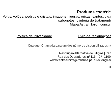
Produtos esotéric
Velas, velões, pedras e cristais, imagens, figuras, orixas, santos, ci
sabonetes, bijuteria de tratamento
Mapa Astral, Tarot, consul
Politica de Privacidade
Livro de reclamaçõe
Qualquer Chamada para um dos números disponibilizados neste 
Resolução Alternativa de Litígios | C
Rua dos Douradores, nº 116 – 2º - 1100
www.centroarbitragemlisboa.pt | director@cen
©